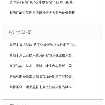
从 “能耗双控” 到 “碳排放双控”：国家节能减排顶层设计全解读
制药厂能碳管理系统建设解决方案与价值分析
常见问题
喜报丨康派智能“数字化能碳管控实践项目”荣获第十一届“创客中国”郑州市分赛企业组优秀奖
喜报丨康派智能入选河南省绿色低碳技术装备应用典型案例
康派智能丨认养一棵树，让生命与希望一同生长
康派智能受邀出席荥阳市绿色制造节能降碳工作说明会并作主题分享
勤耕不辍，硕果盈枝丨康派智能斩获省级科学技术奖